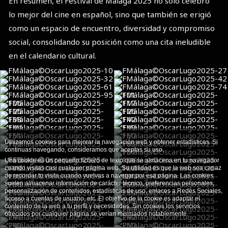
En resumen, el Festival de Málaga 2025 no solo celebró
lo mejor del cine en español, sino que también se erigió
como un espacio de encuentro, diversidad y compromiso
social, consolidando su posición como una cita ineludible
en el calendario cultural.
Utilizamos cookies para mejorar la navegación web y obtener estadísticas. Si
continuas navegando, consideramos que aceptas su uso.
Una cookie es un pequeño fichero de texto que se almacena en tu navegador
cuando visitas casi cualquier página web. Su utilidad es que la web sea capaz
de recordar tu visita cuando vuelvas a navegar por esa página. Las cookies
suelen almacenar información de carácter técnico, preferencias personales,
personalización de contenidos, estadísticas de uso, enlaces a Redes Sociales,
acceso a cuentas de usuario, etc. El objetivo de la cookie es adaptar el
contenido de la web a tu perfil y necesidades. Sin cookies los servicios
ofrecidos por cualquier página se verían mermados notablemente.